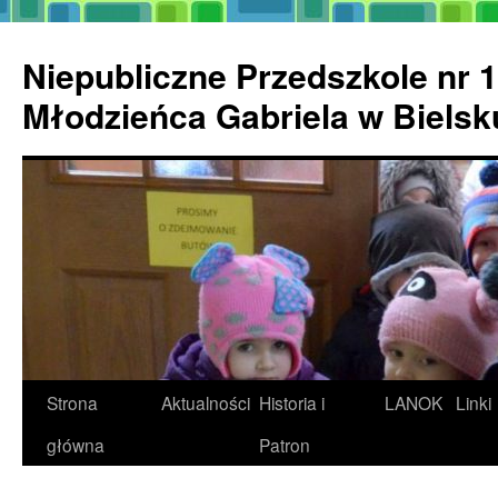
Przejdź
do
Niepubliczne Przedszkole nr 1
treści
Młodzieńca Gabriela w Biels
Strona
Aktualności
Historia i
LANOK
Linki
główna
Patron