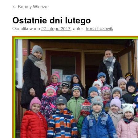
←
Bahaty Wieczar
Ostatnie dni lutego
Opublikowano
27 lutego 2017
,
autor:
Irena Łozowik