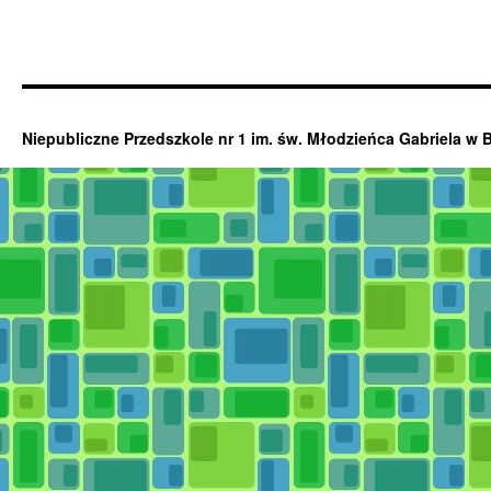
Niepubliczne Przedszkole nr 1 im. św. Młodzieńca Gabriela w 