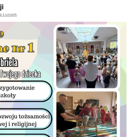
ji
na Łozowik