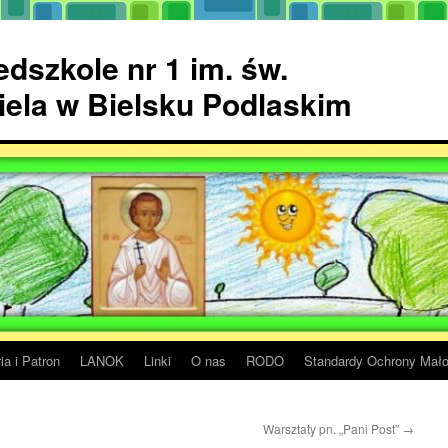
dszkole nr 1 im. św.
ela w Bielsku Podlaskim
ia i Patron
LANOK
Linki
O nas
RODO
Standardy Ochrony Mało
Warsztaty pn. „Pani Post”
→