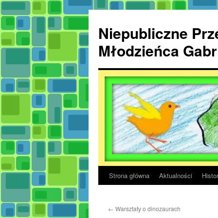
Przejdź
do
Niepubliczne Prze
treści
Młodzieńca Gabri
Strona główna
Aktualności
Histor
←
Warsztaty o dinozaurach