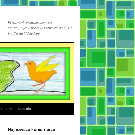
Przedszkole prowadzone przez
Stowarzyszenie Bractwo Prawosławne św.
św. Cyryla i Metodego
letnich
Kontakt
Najnowsze komentarze