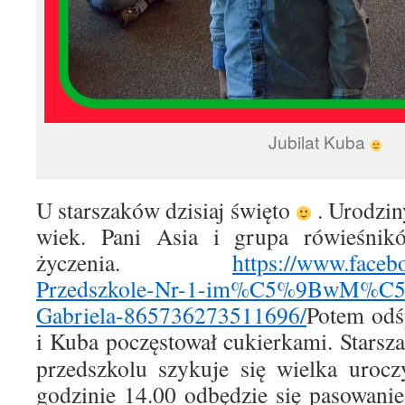
Jubilat Kuba
U starszaków dzisiaj święto
. Urodzin
wiek. Pani Asia i grupa rówieśników
życzenia.
https://www.faceb
Przedszkole-Nr-1-im%C5%9BwM%C
Gabriela-865736273511696/
Potem od
i Kuba poczęstował cukierkami.
Starsz
przedszkolu szykuje się wielka urocz
godzinie 14.00 odbędzie się pasowani