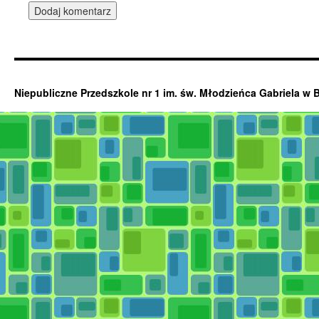
Niepubliczne Przedszkole nr 1 im. św. Młodzieńca Gabriela w 