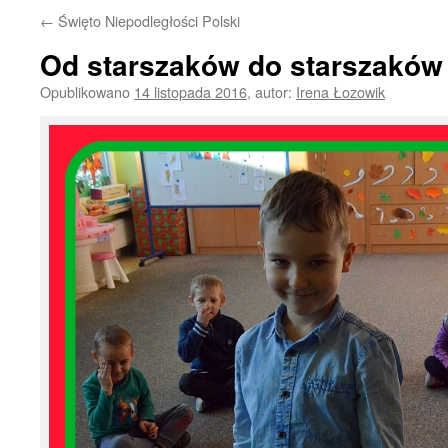
←
Święto Niepodległości Polski
Od starszaków do starszaków 
Opublikowano
14 listopada 2016
,
autor:
Irena Łozowik