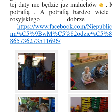
tej daty nie będzie już maluchów
. 
potrafią . A potrafią bardzo wiel
rosyjskiego dobrze
https://www.facebook.com/Niepublic
im%C5%9BwM%C5%82odzie%C5%84c
865736273511696/