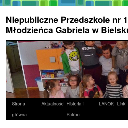
Przejdź
do
Niepubliczne Przedszkole nr 1
treści
Młodzieńca Gabriela w Biels
Strona
Aktualności
Historia i
LANOK
Linki
główna
Patron