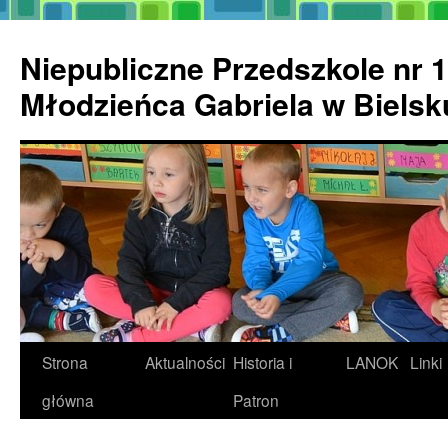
Przejdź
do
Niepubliczne Przedszkole nr 1
treści
Młodzieńca Gabriela w Biels
Strona
Aktualności
Historia i
LANOK
Linki
główna
Patron