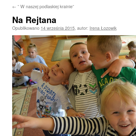
←
” W naszej podlaskiej krainie”
Na Rejtana
Opublikowano
14 września 2015
,
autor:
Irena Łozowik