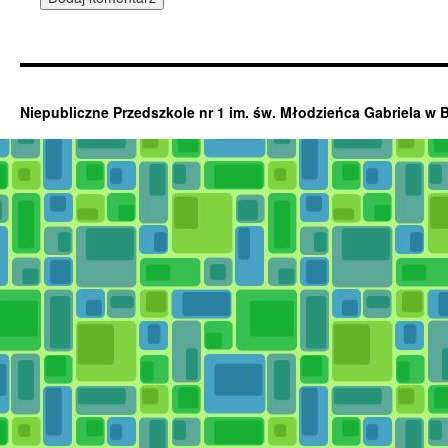
Niepubliczne Przedszkole nr 1 im. św. Młodzieńca Gabriela w 