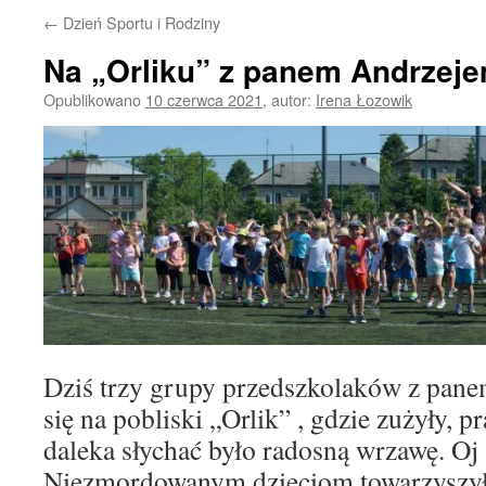
←
Dzień Sportu i Rodziny
Na „Orliku” z panem Andrzej
Opublikowano
10 czerwca 2021
,
autor:
Irena Łozowik
Dziś trzy grupy przedszkolaków z pan
się na pobliski „Orlik” , gdzie zużyły, p
daleka słychać było radosną wrzawę. Oj 
Niezmordowanym dzieciom towarzyszy