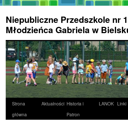
Przejdź
do
Niepubliczne Przedszkole nr 1
treści
Młodzieńca Gabriela w Biels
Strona
Aktualności
Historia i
LANOK
Linki
główna
Patron