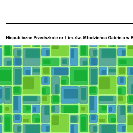
Niepubliczne Przedszkole nr 1 im. św. Młodzieńca Gabriela w 