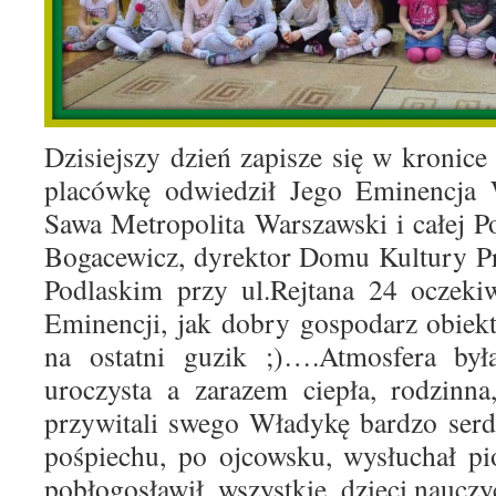
Dzisiejszy dzień zapisze się w kronice
placówkę odwiedził Jego Eminencja 
Sawa Metropolita Warszawski i całej Po
Bogacewicz, dyrektor Domu Kultury P
Podlaskim przy ul.Rejtana 24 oczeki
Eminencji, jak dobry gospodarz obiek
na ostatni guzik ;)….Atmosfera był
uroczysta a zarazem ciepła, rodzi
przywitali swego Władykę bardzo serd
pośpiechu, po ojcowsku, wysłuchał p
pobłogosławił wszystkie dzieci,nauczyc