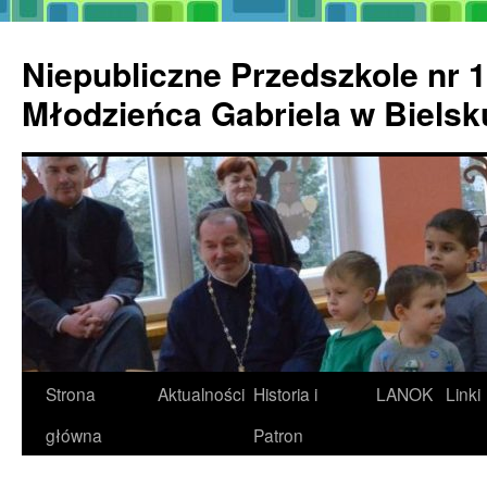
Przejdź
do
Niepubliczne Przedszkole nr 1
treści
Młodzieńca Gabriela w Biels
Strona
Aktualności
Historia i
LANOK
Linki
główna
Patron