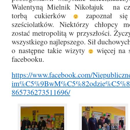
Walentyną Mielnik Nikołajuk na cze
torbą cukierków
zapoznał się
sześciolatków. Niektórzy chłopcy m
zostać metropolitą w przyszłości. Ży
wszystkiego najlepszego. Sił duchowych
o następne takie wizyty
więcej na s
facebooku.
https://www.facebook.com/Niepubliczn
im%C5%9BwM%C5%82odzie%C5%84c
865736273511696/