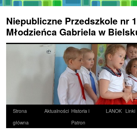
Przejdź
do
Niepubliczne Przedszkole nr 1
treści
Młodzieńca Gabriela w Biels
Strona
Aktualności
Historia i
LANOK
Linki
główna
Patron