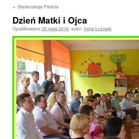
←
Biełaruskaja Pieśnia
Dzień Matki i Ojca
Opublikowano
25 maja 2016
,
autor:
Irena Łozowik