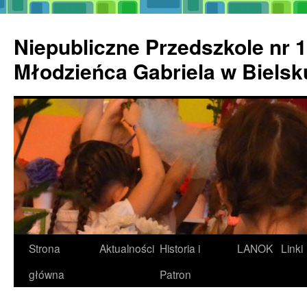
Przejdź
do
Niepubliczne Przedszkole nr 1
treści
Młodzieńca Gabriela w Biels
Strona
Aktualności
Historia i
LANOK
Linki
główna
Patron