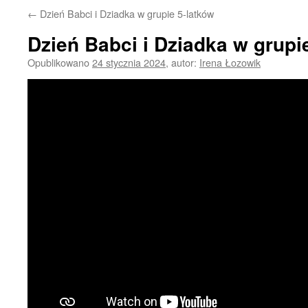
←
Dzień Babci i Dziadka w grupie 5-latków
Dzień Babci i Dziadka w grupi
Opublikowano
24 stycznia 2024
,
autor:
Irena Łozowik