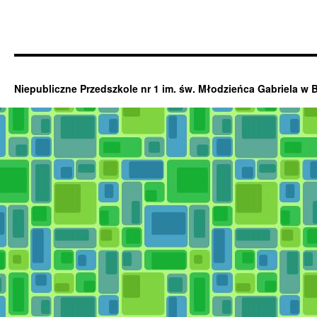
Niepubliczne Przedszkole nr 1 im. św. Młodzieńca Gabriela w 