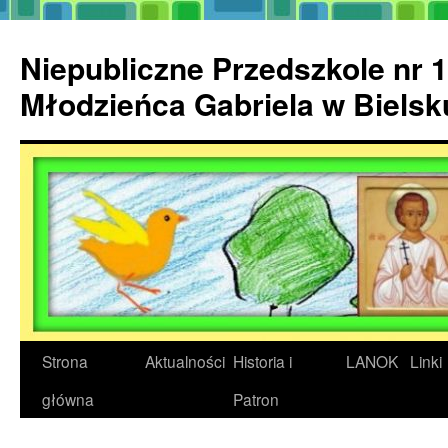
Przejdź
do
Niepubliczne Przedszkole nr 1
treści
Młodzieńca Gabriela w Biels
Strona
Aktualności
Historia i
LANOK
Linki
główna
Patron