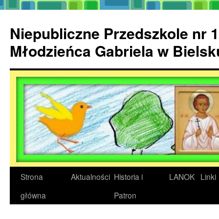
Przejdź
do
Niepubliczne Przedszkole nr 1
treści
Młodzieńca Gabriela w Biels
Strona
Aktualności
Historia i
LANOK
Linki
główna
Patron