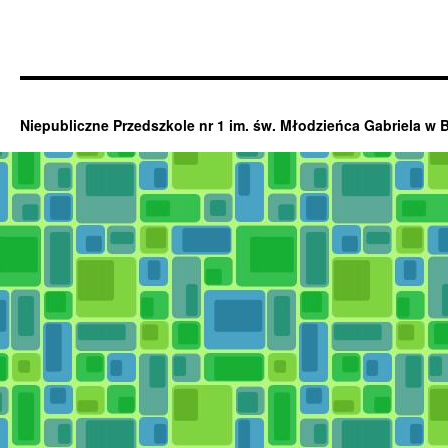
Niepubliczne Przedszkole nr 1 im. św. Młodzieńca Gabriela w 