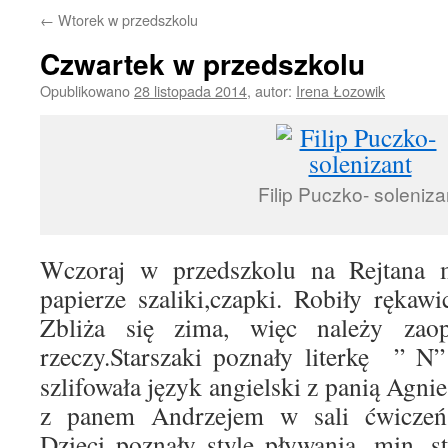
←
Wtorek w przedszkolu
Czwartek w przedszkolu
Opublikowano
28 listopada 2014
,
autor:
Irena Łozowik
Filip Puczko- soleniza
Wczoraj w przedszkolu na Rejtana 
papierze szaliki,czapki. Robiły ręka
Zbliża się zima, więc należy zaop
rzeczy.
Starszaki poznały literkę ” N”
szlifowała język angielski z panią Agnie
z panem Andrzejem w sali ćwiczeń 
Dzieci poznały style pływania, min. 