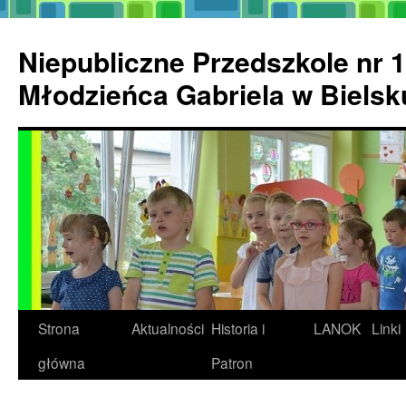
Przejdź
do
Niepubliczne Przedszkole nr 1
treści
Młodzieńca Gabriela w Biels
Strona
Aktualności
Historia i
LANOK
Linki
główna
Patron