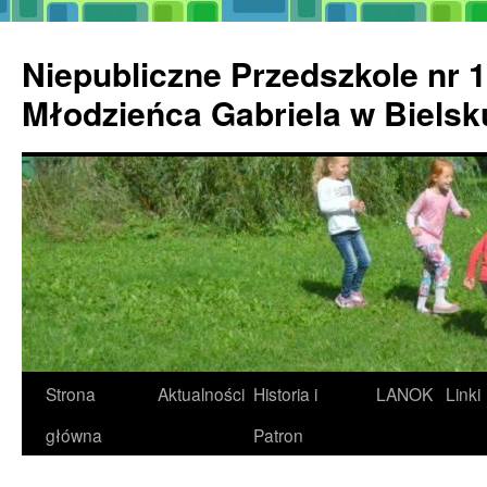
Przejdź
do
Niepubliczne Przedszkole nr 1
treści
Młodzieńca Gabriela w Biels
Strona
Aktualności
Historia i
LANOK
Linki
główna
Patron