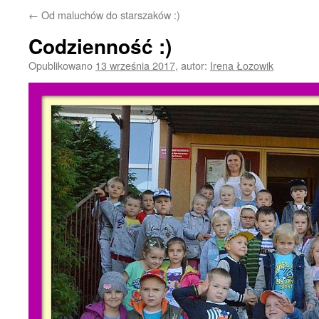
←
Od maluchów do starszaków :)
Codzienność :)
Opublikowano
13 września 2017
,
autor:
Irena Łozowik