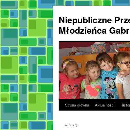
Przejdź
do
Niepubliczne Prze
treści
Młodzieńca Gabri
Strona główna
Aktualności
Histor
←
Mix :)