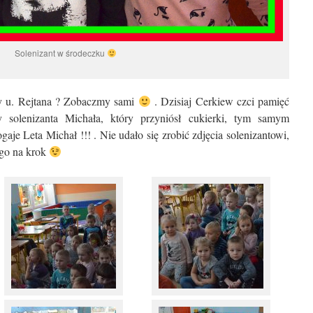
Solenizant w środeczku
y u. Rejtana ? Zobaczmy sami
. Dzisiaj Cerkiew czci pamięć
solenizanta Michała, który przyniósł cukierki, tym samym
je Leta Michał !!! . Nie udało się zrobić zdjęcia solenizantowi,
 go na krok