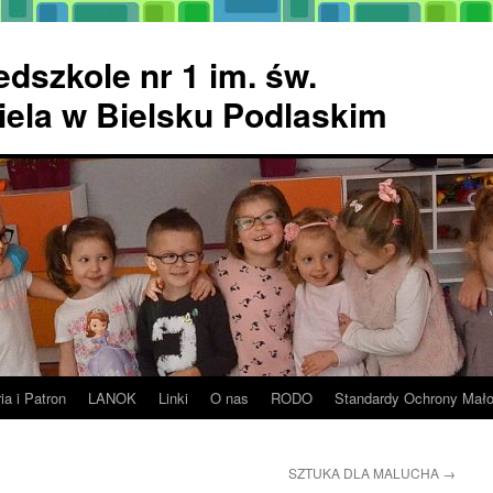
dszkole nr 1 im. św.
ela w Bielsku Podlaskim
ia i Patron
LANOK
Linki
O nas
RODO
Standardy Ochrony Mało
SZTUKA DLA MALUCHA
→