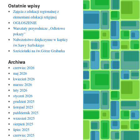
Ostatnie wpisy
Zajęcia z edukacji regionalnej z
elementami edukacji religijnej
OGŁOSZENIE
Warsztaty przyrodnicze ,,Odlotowe
pokazy”
Nabożeństwo dziękczynne w kaplicy
św.Sawy Serbskiego
Sześciolatki na św.Górze Grabarka
Archiwa
czerwiec 2026
maj 2026
kwiecień 2026
marzec 2026
luty 2026
styczeń 2026
grudzień 2025
listopad 2025
październik 2025
wrzesień 2025
sierpień 2025
lipiec 2025
czerwiec 2025