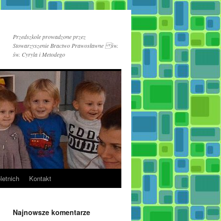
Przedszkole prowadzone przez
Stowarzyszenie Bractwo Prawosławne św.
św. Cyryla i Metodego
letnich
Kontakt
Najnowsze komentarze