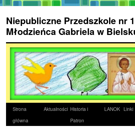
Przejdź
do
Niepubliczne Przedszkole nr 1
treści
Młodzieńca Gabriela w Biels
Strona
Aktualności
Historia i
LANOK
Linki
główna
Patron