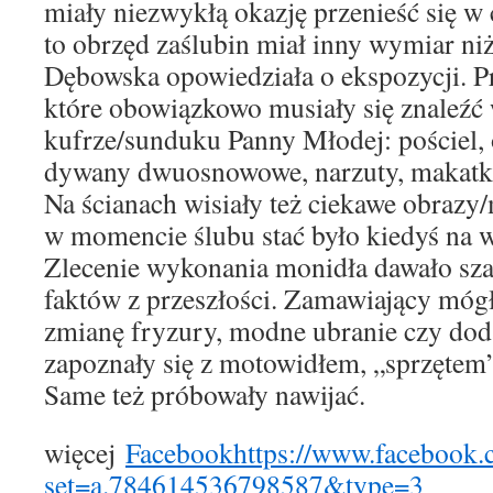
miały niezwykłą okazję przenieść się w 
to obrzęd zaślubin miał inny wymiar niż
Dębowska opowiedziała o ekspozycji. Pre
które obowiązkowo musiały się znaleź
kufrze/sunduku Panny Młodej: pościel, 
dywany dwuosnowowe, narzuty, makatki 
Na ścianach wisiały też ciekawe obrazy
w momencie ślubu stać było kiedyś na w
Zlecenie wykonania monidła dawało sza
faktów z przeszłości. Zamawiający mógł
zmianę fryzury, modne ubranie czy doda
zapoznały się z motowidłem, „sprzętem”
Same też próbowały nawijać.
więcej
Facebook
https://www.facebook.
set=a.784614536798587&type=3