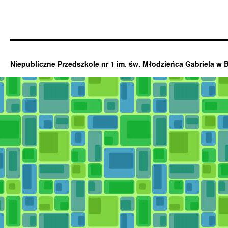
Niepubliczne Przedszkole nr 1 im. św. Młodzieńca Gabriela w 